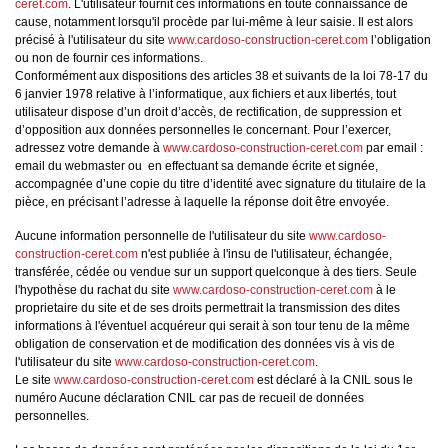
ceret.com
. L'utilisateur fournit ces informations en toute connaissance de
cause, notamment lorsqu'il procède par lui-même à leur saisie. Il est alors
précisé à l'utilisateur du site
www.cardoso-construction-ceret.com
l’obligation
ou non de fournir ces informations.
Conformément aux dispositions des articles 38 et suivants de la loi 78-17 du
6 janvier 1978 relative à l’informatique, aux fichiers et aux libertés, tout
utilisateur dispose d’un droit d’accès, de rectification, de suppression et
d’opposition aux données personnelles le concernant. Pour l’exercer,
adressez votre demande à
www.cardoso-construction-ceret.com
par email :
email du webmaster ou en effectuant sa demande écrite et signée,
accompagnée d’une copie du titre d’identité avec signature du titulaire de la
pièce, en précisant l’adresse à laquelle la réponse doit être envoyée.
Aucune information personnelle de l'utilisateur du site
www.cardoso-
construction-ceret.com
n'est publiée à l'insu de l'utilisateur, échangée,
transférée, cédée ou vendue sur un support quelconque à des tiers. Seule
l'hypothèse du rachat du site
www.cardoso-construction-ceret.com
à le
proprietaire du site et de ses droits permettrait la transmission des dites
informations à l'éventuel acquéreur qui serait à son tour tenu de la même
obligation de conservation et de modification des données vis à vis de
l'utilisateur du site
www.cardoso-construction-ceret.com
.
Le site
www.cardoso-construction-ceret.com
est déclaré à la CNIL sous le
numéro Aucune déclaration CNIL car pas de recueil de données
personnelles.