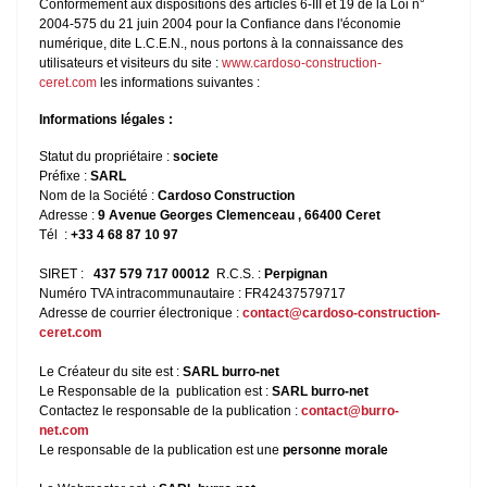
Conformément aux dispositions des articles 6-III et 19 de la Loi n°
2004-575 du 21 juin 2004 pour la Confiance dans l'économie
numérique, dite L.C.E.N., nous portons à la connaissance des
utilisateurs et visiteurs du site :
www.cardoso-construction-
ceret.com
les informations suivantes :
Informations légales :
Statut du propriétaire :
societe
Préfixe :
SARL
Nom de la Société :
Cardoso Construction
Adresse :
9 Avenue Georges Clemenceau , 66400 Ceret
Tél :
+33 4 68 87 10 97
SIRET :
437 579 717 00012
R.C.S. :
Perpignan
Numéro TVA intracommunautaire : FR42437579717
Adresse de courrier électronique :
contact@cardoso-construction-
ceret.com
Le Créateur du site est :
SARL burro-net
Le Responsable de la publication est :
SARL burro-net
Contactez le responsable de la publication :
contact@burro-
net.com
Le responsable de la publication est une
personne morale