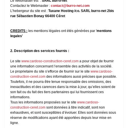
Le Webmaster est :
SARL burro-net
Contactez le Webmaster :
contact@burro-net.com
L’hebergeur du site est :
Tuxane Hosting /co. SARL burro-net 2bis
rue Sébastien Bonay 66400 Céret
CREDITS :
les mentions légales ont étés générées par '
mentions
legales'
2. Description des services fournis :
Le site
www.cardoso-construction-ceret.com
a pour objet de fournir
une information concernant l’ensemble des activités de la société.
Le proprietaire du site s’efforce de fournir sur le site
www.cardoso-
construction-ceret.com
des informations aussi précises que possible.
Toutefois, il ne pourra être tenue responsable des omissions, des
inexactitudes et des carences dans la mise à jour, qu’elles soient de
son fait ou du fait des tiers partenaires qui lui fournissent ces
informations.
Tous les informations proposées sur le site
www.cardoso-
construction-ceret.com
sont données à titre indicatif, sont non
exhaustives, et sont susceptibles d’évoluer. Elles sont données sous
réserve de modifications ayant été apportées depuis leur mise en
ligne.