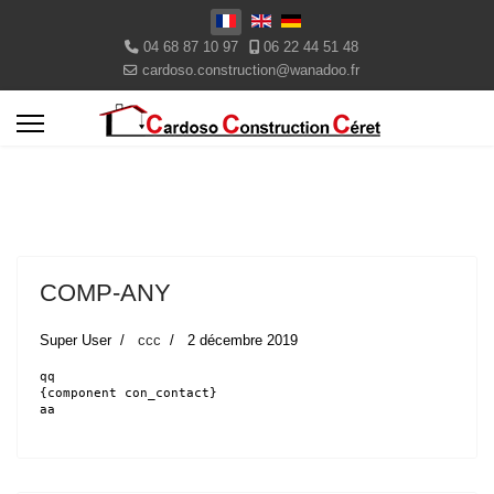
Select your language
04 68 87 10 97
06 22 44 51 48
cardoso.construction@wanadoo.fr
COMP-ANY
Super User
ccc
2 décembre 2019
qq
{component con_contact}
aa