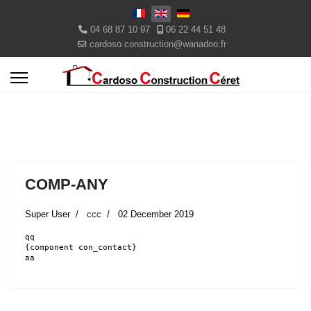
Select your language
04 68 87 10 97
06 22 44 51 48
cardoso.construction@wanadoo.fr
COMP-ANY
Super User
ccc
02 December 2019
qq
{component con_contact}
aa