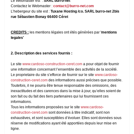
Le Webmaster est :
SARL burro-net
Contactez le Webmaster :
contact@burro-net.com
L’hebergeur du site est :
Tuxane Hosting /co. SARL burro-net 2bis
rue Sébastien Bonay 66400 Céret
CREDITS :
les mentions légales ont étés générées par '
mentions
legales'
2. Description des services fournis :
Le site
www.cardoso-construction-ceret.com
a pour objet de fournir
une information concernant l’ensemble des activités de la société.
Le proprietaire du site s’efforce de fournir sur le site
www.cardoso-
construction-ceret.com
des informations aussi précises que possible.
Toutefois, il ne pourra être tenue responsable des omissions, des
inexactitudes et des carences dans la mise à jour, qu’elles soient de
son fait ou du fait des tiers partenaires qui lui fournissent ces
informations.
Tous les informations proposées sur le site
www.cardoso-
construction-ceret.com
sont données à titre indicatif, sont non
exhaustives, et sont susceptibles d’évoluer. Elles sont données sous
réserve de modifications ayant été apportées depuis leur mise en
ligne.