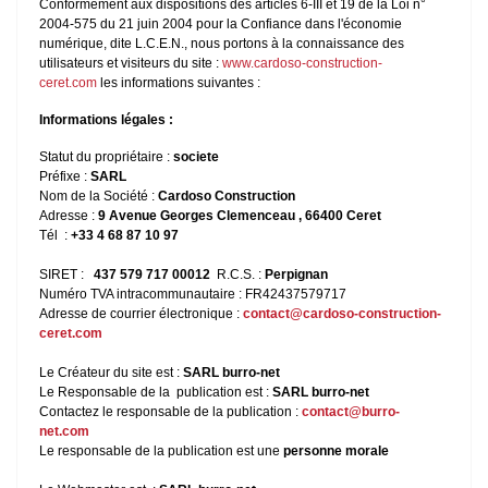
Conformément aux dispositions des articles 6-III et 19 de la Loi n°
2004-575 du 21 juin 2004 pour la Confiance dans l'économie
numérique, dite L.C.E.N., nous portons à la connaissance des
utilisateurs et visiteurs du site :
www.cardoso-construction-
ceret.com
les informations suivantes :
Informations légales :
Statut du propriétaire :
societe
Préfixe :
SARL
Nom de la Société :
Cardoso Construction
Adresse :
9 Avenue Georges Clemenceau , 66400 Ceret
Tél :
+33 4 68 87 10 97
SIRET :
437 579 717 00012
R.C.S. :
Perpignan
Numéro TVA intracommunautaire : FR42437579717
Adresse de courrier électronique :
contact@cardoso-construction-
ceret.com
Le Créateur du site est :
SARL burro-net
Le Responsable de la publication est :
SARL burro-net
Contactez le responsable de la publication :
contact@burro-
net.com
Le responsable de la publication est une
personne morale